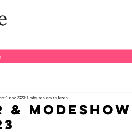
t
t
ert
1 nov 2023
1 minuten om te lezen
r & modeshow!
23