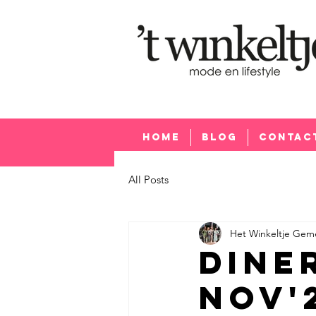
Home
Blog
Contac
Home
Blog
Contac
All Posts
Het Winkeltje Gem
Dine
nov'