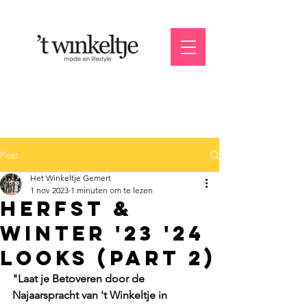
Post
Het Winkeltje Gemert
1 nov 2023
1 minuten om te lezen
herfst &
winter '23 '24
looks (part 2)
"Laat je Betoveren door de 
Najaarspracht van 't Winkeltje in 