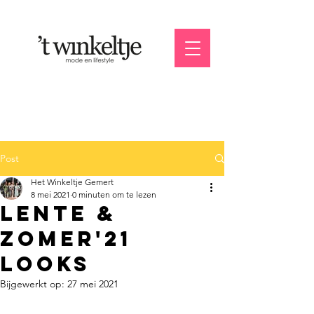
Post
Het Winkeltje Gemert
8 mei 2021
0 minuten om te lezen
Lente &
zomer'21
looks
Bijgewerkt op:
27 mei 2021