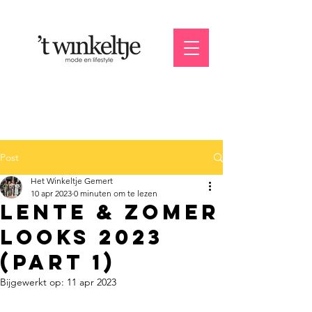
Post
Het Winkeltje Gemert
10 apr 2023
0 minuten om te lezen
lente & zomer
looks 2023
(part 1)
Bijgewerkt op:
11 apr 2023