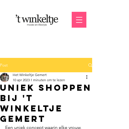
Post
Het Winkeltje Gemert
10 apr 2023
1 minuten om te lezen
Uniek shoppen
bij 't
winkeltje
gemert
Een uniek concept waarin elke vrouw, 